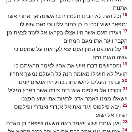
אתנות
16
וכל זאת לא הבינו תלמידיו בראשונה אך אחרי אשר
נתפאר ישוע זכרו כי כן כתוב עליו וכי זאת עשו לו
17
ויעידו העם אשר היו אצלו בקראו אל לעזר לצאת מן
הקבר ויער אתו מעם המתים
18
על זאת גם המון העם יצא לקראתו על שמעם כי
עשה האות הזה
19
והפרושים דברו איש את אחיו לאמר הראיתם כי
הועיל לא תועילו מאומה הנה כל העולם נמשך אחריו
20
ובתוך העלים להשתחות בחג היו אנשים יונים
21
ויקרבו אל פילפוס איש בית צידה אשר בארץ הגליל
וישאלו ממנו לאמר אדני לראות את ישוע חפצנו
22
ויבא פילפוס ויגד זאת אל אנדרי ואנדרי ופילפוס
הגידו אל ישוע
23
ויען אותם ישוע ויאמר באה השעה שיפאר בן האדם
24
אמן אמן אני אמר לכם אם לא יפל גרגר החטא אל