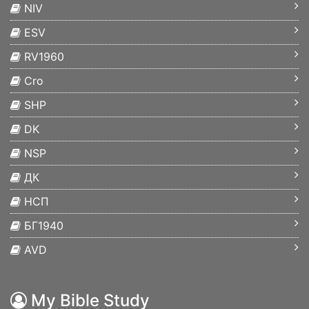
NIV
ESV
RV1960
Cro
SHP
DK
NSP
ДК
НСП
БГ1940
AVD
My Bible Study