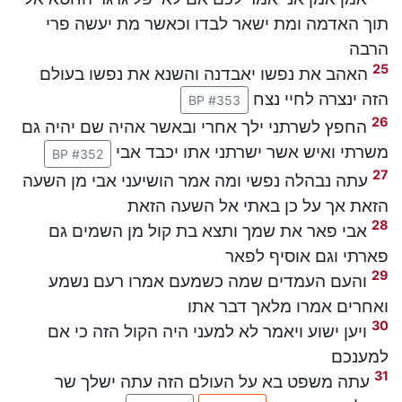
תוך האדמה ומת ישאר לבדו וכאשר מת יעשה פרי
הרבה
25
האהב את נפשו יאבדנה והשנא את נפשו בעולם
הזה ינצרה לחיי נצח
BP #353
26
החפץ לשרתני ילך אחרי ובאשר אהיה שם יהיה גם
משרתי ואיש אשר ישרתני אתו יכבד אבי
BP #352
27
עתה נבהלה נפשי ומה אמר הושיעני אבי מן השעה
הזאת אך על כן באתי אל השעה הזאת
28
אבי פאר את שמך ותצא בת קול מן השמים גם
פארתי וגם אוסיף לפאר
29
והעם העמדים שמה כשמעם אמרו רעם נשמע
ואחרים אמרו מלאך דבר אתו
30
ויען ישוע ויאמר לא למעני היה הקול הזה כי אם
למענכם
31
עתה משפט בא על העולם הזה עתה ישלך שר