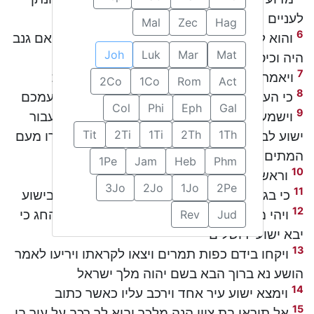
לעניים
Mal
Zec
Hag
6
והוא לא דבר את זאת מחמלתו על העניים כי אם גנב
Joh
Luk
Mar
Mat
היה וכיס הכסף אתו וישא כל אשר ישימו בו
7
ויאמר ישוע הניחה לה ליום קבורתי צפנה זאת
2Co
1Co
Rom
Act
8
כי העניים תמיד המה עמכם ואני אינני תמיד עמכם
Col
Phi
Eph
Gal
9
וישמעו עם רב ביהודה כי שם הוא ויבאו לא בעבור
1Th
2Th
1Ti
2Ti
Tit
ישוע לבדו כי אם לראות גם את לעזר אשר העירו מעם
המתים
1Pe
Jam
Heb
Phm
10
וראשי הכהנים התיעצו להרג גם את לעזר
3Jo
2Jo
1Jo
2Pe
11
כי בגללו באו שמה רבים מן היהודים ויאמינו בישוע
12
ויהי ממחרת כשמוע המון רב אשר באו לחג החג כי
Rev
Jud
יבא ישוע ירושלים
13
ויקחו בידם כפות תמרים ויצאו לקראתו ויריעו לאמר
הושע נא ברוך הבא בשם יהוה מלך ישראל
14
וימצא ישוע עיר אחד וירכב עליו כאשר כתוב
15
אל תיראי בת ציון הנה מלכך יבוא לך רכב על עיר בן