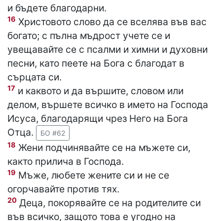
и бъдете благодарни.
16
Христовото слово да се вселява във вас
богато; с пълна мъдрост учете се и
увещавайте се с псалми и химни и духовни
песни, като пеете на Бога с благодат в
сърцата си.
17
и каквото и да вършите, словом или
делом, вършете всичко в името на Господа
Исуса, благодарящи чрез Него на Бога
Отца.
БО #62
18
Жени подчинявайте се на мъжете си,
както прилича в Господа.
19
Мъже, любете жените си и не се
огорчавайте против тях.
20
Деца, покорявайте се на родителите си
във всичко, защото това е угодно на