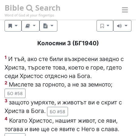
Bible
Search
Word of God at your fingertips
Колосяни 3
(БГ1940)
1
И тъй, ако сте били възкресени заедно с
Христа, търсете това, което е горе, гдето
седи Христос отдясно на Бога.
2
Мислете за горното, а не за земното;
БО #58
3
защото умряхте, и животът ви е скрит с
Христа в Бога.
БО #58
4
Когато Христос, нашият живот, се яви,
тогава и вие ще се явите с Него в слава.