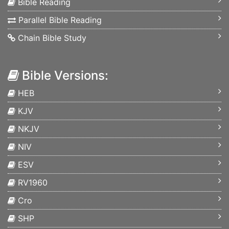
Bible Reading
Parallel Bible Reading
Chain Bible Study
Bible Versions:
HEB
KJV
NKJV
NIV
ESV
RV1960
Cro
SHP