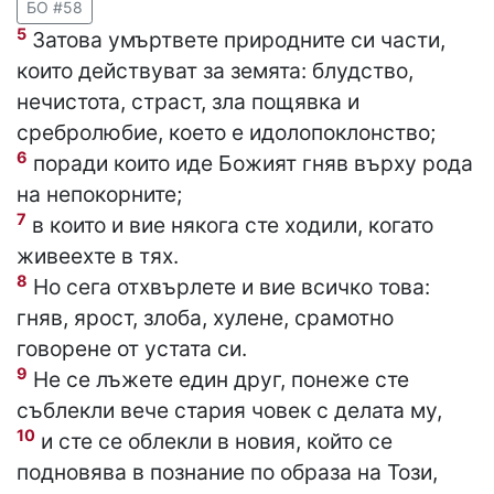
БО #58
5
Затова умъртвете природните си части,
които действуват за земята: блудство,
нечистота, страст, зла пощявка и
сребролюбие, което е идолопоклонство;
6
поради които иде Божият гняв върху рода
на непокорните;
7
в които и вие някога сте ходили, когато
живеехте в тях.
8
Но сега отхвърлете и вие всичко това:
гняв, ярост, злоба, хулене, срамотно
говорене от устата си.
9
Не се лъжете един друг, понеже сте
съблекли вече стария човек с делата му,
10
и сте се облекли в новия, който се
подновява в познание по образа на Този,