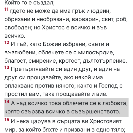
Който го е създал;
11
гдето не може да има грък и юдеин,
обрязани и необрязани, варварин, скит, роб,
свободен; но Христос е всичко и във
всичко.
12
И тъй, като Божии избрани, свети и
възлюбени, облечете се с милосърдие,
благост, смирение, кротост, дълготърпение.
13
Претърпявайте си един друг, и един на
друг си прощавайте, ако някой има
оплакване против някого; както и Господ е
простил вам, така прощавайте и вие.
14
А над всичко това облечете се в любовта,
която свързва всичко в съвършенството.
15
И нека царува в сърцата ви Христовият
мир, за който бяхте и призвани в едно тяло;