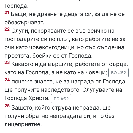
Господа.
21
Бащи, не дразнете децата си, за да не се
обезсърчават.
22
Слуги, покорявайте се във всичко на
господарите си по плът, като работите не за
очи като човекоугодници, но със сърдечна
простота, боейки се от Господа.
23
Каквото и да вършите, работете от сърце,
като на Господа, а не като на човеци;
БО #62
24
понеже знаете, че за награда от Господа
ще получите наследството. Слугувайте на
Господа Христа.
БО #62
25
Защото, който струва неправда, ще
получи обратно неправдата си, и то без
лицеприятие.