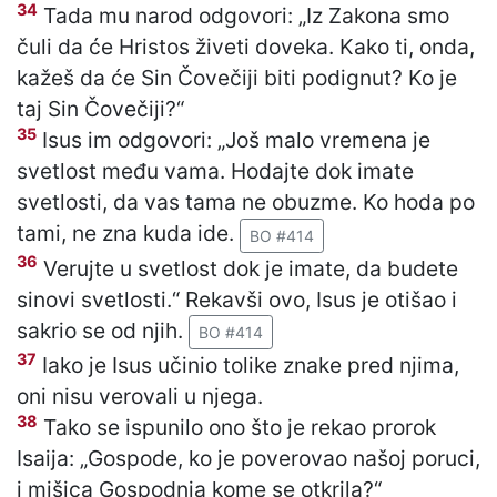
34
Tada mu narod odgovori: „Iz Zakona smo
čuli da će Hristos živeti doveka. Kako ti, onda,
kažeš da će Sin Čovečiji biti podignut? Ko je
taj Sin Čovečiji?“
35
Isus im odgovori: „Još malo vremena je
svetlost među vama. Hodajte dok imate
svetlosti, da vas tama ne obuzme. Ko hoda po
tami, ne zna kuda ide.
BO #414
36
Verujte u svetlost dok je imate, da budete
sinovi svetlosti.“ Rekavši ovo, Isus je otišao i
sakrio se od njih.
BO #414
37
Iako je Isus učinio tolike znake pred njima,
oni nisu verovali u njega.
38
Tako se ispunilo ono što je rekao prorok
Isaija: „Gospode, ko je poverovao našoj poruci,
i mišica Gospodnja kome se otkrila?“