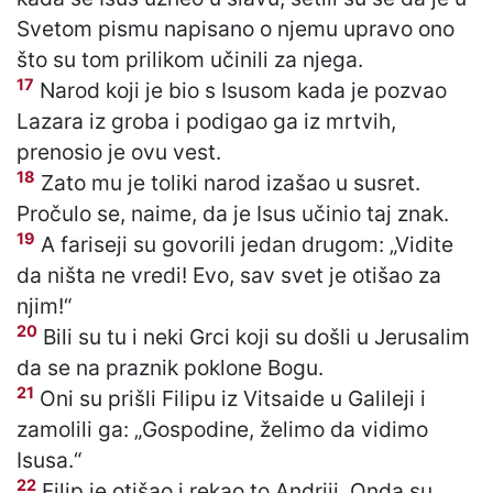
Svetom pismu napisano o njemu upravo ono
što su tom prilikom učinili za njega.
17
Narod koji je bio s Isusom kada je pozvao
Lazara iz groba i podigao ga iz mrtvih,
prenosio je ovu vest.
18
Zato mu je toliki narod izašao u susret.
Pročulo se, naime, da je Isus učinio taj znak.
19
A fariseji su govorili jedan drugom: „Vidite
da ništa ne vredi! Evo, sav svet je otišao za
njim!“
20
Bili su tu i neki Grci koji su došli u Jerusalim
da se na praznik poklone Bogu.
21
Oni su prišli Filipu iz Vitsaide u Galileji i
zamolili ga: „Gospodine, želimo da vidimo
Isusa.“
22
Filip je otišao i rekao to Andriji. Onda su