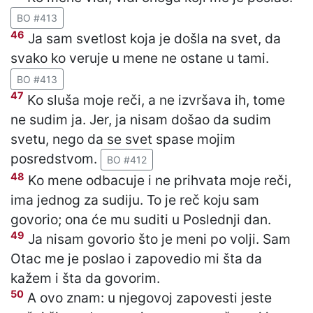
BO #413
46
Ja sam svetlost koja je došla na svet, da
svako ko veruje u mene ne ostane u tami.
BO #413
47
Ko sluša moje reči, a ne izvršava ih, tome
ne sudim ja. Jer, ja nisam došao da sudim
svetu, nego da se svet spase mojim
posredstvom.
BO #412
48
Ko mene odbacuje i ne prihvata moje reči,
ima jednog za sudiju. To je reč koju sam
govorio; ona će mu suditi u Poslednji dan.
49
Ja nisam govorio što je meni po volji. Sam
Otac me je poslao i zapovedio mi šta da
kažem i šta da govorim.
50
A ovo znam: u njegovoj zapovesti jeste