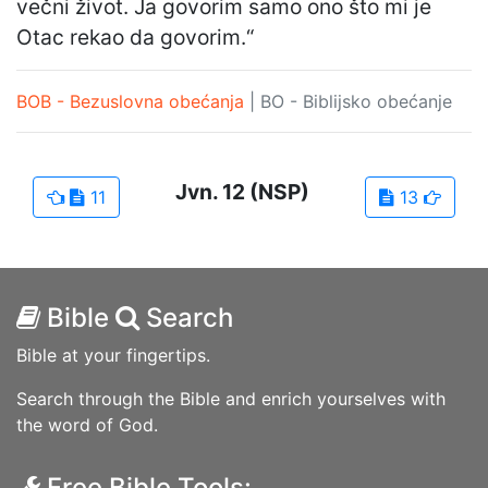
večni život. Ja govorim samo ono što mi je
Otac rekao da govorim.“
BOB - Bezuslovna obećanja
|
BO - Biblijsko obećanje
Jvn.
12
(NSP)
11
13
Bible
Search
Bible at your fingertips.
Search through the Bible and enrich yourselves with
the word of God.
Free Bible Tools: