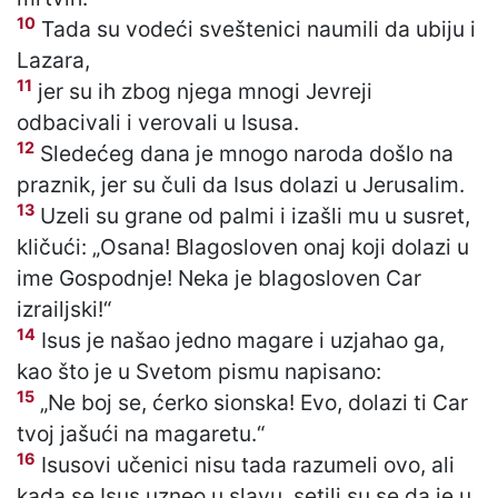
10
Tada su vodeći sveštenici naumili da ubiju i
Lazara,
11
jer su ih zbog njega mnogi Jevreji
odbacivali i verovali u Isusa.
12
Sledećeg dana je mnogo naroda došlo na
praznik, jer su čuli da Isus dolazi u Jerusalim.
13
Uzeli su grane od palmi i izašli mu u susret,
kličući: „Osana! Blagosloven onaj koji dolazi u
ime Gospodnje! Neka je blagosloven Car
izrailjski!“
14
Isus je našao jedno magare i uzjahao ga,
kao što je u Svetom pismu napisano:
15
„Ne boj se, ćerko sionska! Evo, dolazi ti Car
tvoj jašući na magaretu.“
16
Isusovi učenici nisu tada razumeli ovo, ali
kada se Isus uzneo u slavu, setili su se da je u