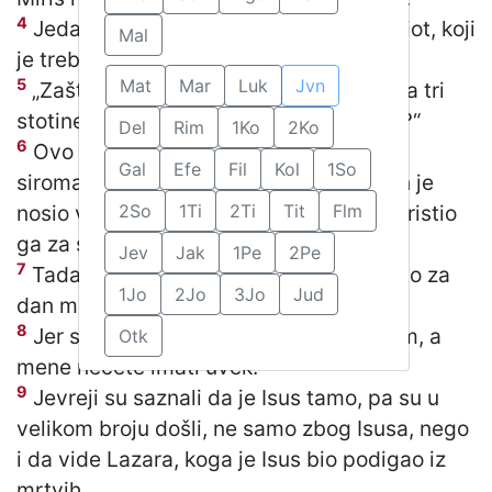
4
Jedan od Isusovih učenika, Juda Iskariot, koji
Mal
je trebalo da ga izda, reče:
5
Mat
Mar
Luk
Jvn
„Zašto se to mirisno ulje nije prodalo za tri
stotine srebrnjaka i dalo se siromasima?“
Del
Rim
1Ko
2Ko
6
Ovo nije rekao zato što je brinuo za
Gal
Efe
Fil
Kol
1So
siromahe, nego zato što je bio lopov. On je
nosio vreću sa zajedničkim novcem i koristio
2So
1Ti
2Ti
Tit
Flm
ga za sebe.
Jev
Jak
1Pe
2Pe
7
Tada Isus reče: „Ostavi je! Neka učini to za
1Jo
2Jo
3Jo
Jud
dan mog pogreba.
8
Jer siromahe ćete uvek imati sa sobom, a
Otk
mene nećete imati uvek.“
9
Jevreji su saznali da je Isus tamo, pa su u
velikom broju došli, ne samo zbog Isusa, nego
i da vide Lazara, koga je Isus bio podigao iz
mrtvih.