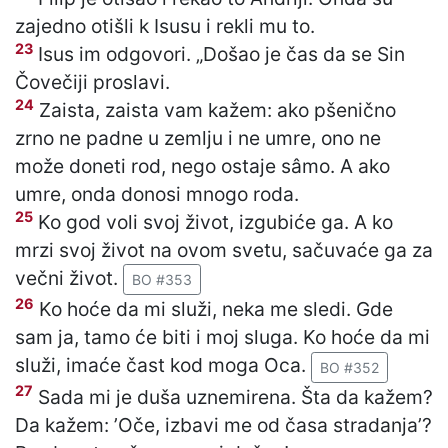
zajedno otišli k Isusu i rekli mu to.
23
Isus im odgovori. „Došao je čas da se Sin
Čovečiji proslavi.
24
Zaista, zaista vam kažem: ako pšenično
zrno ne padne u zemlju i ne umre, ono ne
može doneti rod, nego ostaje sâmo. A ako
umre, onda donosi mnogo roda.
25
Ko god voli svoj život, izgubiće ga. A ko
mrzi svoj život na ovom svetu, sačuvaće ga za
večni život.
BO #353
26
Ko hoće da mi služi, neka me sledi. Gde
sam ja, tamo će biti i moj sluga. Ko hoće da mi
služi, imaće čast kod moga Oca.
BO #352
27
Sada mi je duša uznemirena. Šta da kažem?
Da kažem: ’Oče, izbavi me od časa stradanja’?