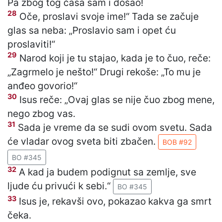
Pa zbog tog časa sam i došao!
28
Oče, proslavi svoje ime!“ Tada se začuje
glas sa neba: „Proslavio sam i opet ću
proslaviti!“
29
Narod koji je tu stajao, kada je to čuo, reče:
„Zagrmelo je nešto!“ Drugi rekoše: „To mu je
anđeo govorio!“
30
Isus reče: „Ovaj glas se nije čuo zbog mene,
nego zbog vas.
31
Sada je vreme da se sudi ovom svetu. Sada
će vladar ovog sveta biti zbačen.
BOB #92
BO #345
32
A kad ja budem podignut sa zemlje, sve
ljude ću privući k sebi.“
BO #345
33
Isus je, rekavši ovo, pokazao kakva ga smrt
čeka.