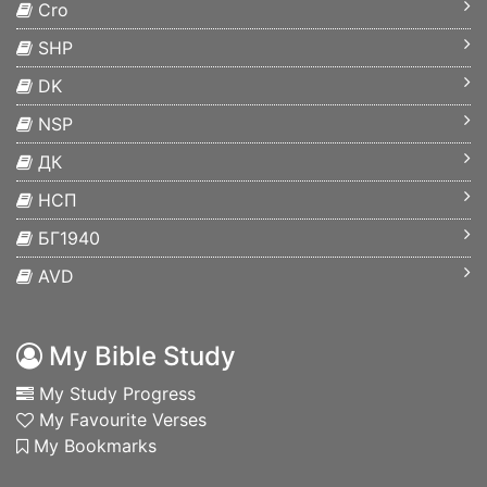
Cro
SHP
DK
NSP
ДК
НСП
БГ1940
AVD
My Bible Study
My Study Progress
My Favourite Verses
My Bookmarks