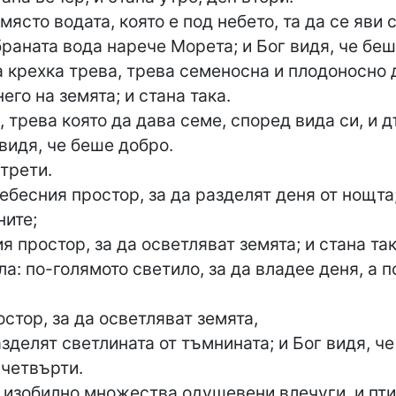
място водата, която е под небето, та да се яви с
раната вода нарече Морета; и Бог видя, че беш
а крехка трева, трева семеносна и плодоносно 
его на земята; и стана така.
 трева която да дава семе, според вида си, и 
 видя, че беше добро.
 трети.
ебесния простор, за да разделят деня от нощта;
ните;
я простор, за да осветляват земята; и стана так
а: по-голямото светило, за да владее деня, а п
стор, за да осветляват земята,
зделят светлината от тъмнината; и Бог видя, ч
 четвърти.
а изобилно множества одушевени влечуги, и пти