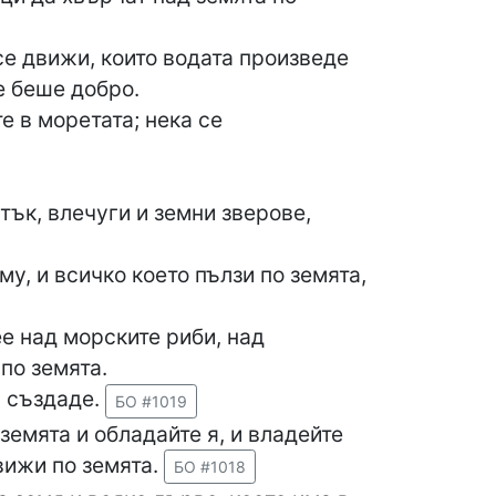
е движи, които водата произведе
е беше добро.
е в моретата; нека се
тък, влечуги и земни зверове,
у, и всичко което пълзи по земята,
е над морските риби, над
по земята.
и създаде.
БО #1019
земята и обладайте я, и владейте
вижи по земята.
БО #1018