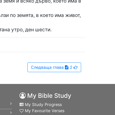
а земя и всяко дърво, което има в
лзи по земята, в което има живот,
тана утро, ден шести.
Следваща
глава
2
My Bible Study
My Study Progress
My Favourite Verses