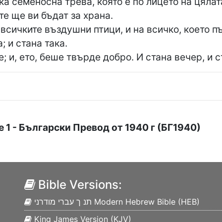
ка семеносна трева, която е по лицето на цялат
те ще ви бъдат за храна.
всичките въздушни птици, и на всичко, което пъ
; и стана така.
; и, ето, беше твърде добро. И стана вечер, и с
е
1
- Български Превод от 1940 г (БГ1940)
Bible Versions:
תנ ך עברי מודרני Modern Hebrew Bible (
HEB
)
King James Version (
KJV
)