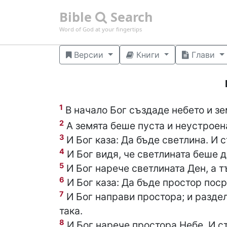
Bible
Search
Word of God at your fingertips
Версии
Книги
Глави
1
В начало Бог създаде небето и зе
2
А земята беше пуста и неустроен
3
И Бог каза: Да бъде светлина. И с
4
И Бог видя, че светлината беше д
5
И Бог нарече светлината Ден, а т
6
И Бог каза: Да бъде простор поср
7
И Бог направи простора; и раздел
така.
8
И Бог нарече простора Небе. И ст