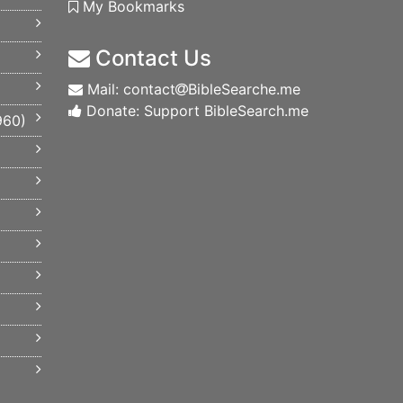
My Bookmarks
Contact Us
Mail: contact
BibleSearche.me
Donate: Support BibleSearch.me
960
)