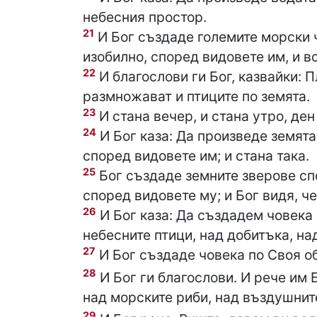
небесния простор.
21
И Бог създаде големите морски 
изобилно, според видовете им, и вс
22
И благослови ги Бог, казвайки: 
размножават и птиците по земята.
23
И стана вечер, и стана утро, ден
24
И Бог каза: Да произведе земята
според видовете им; и стана така.
25
Бог създаде земните зверове спо
според видовете му; и Бог видя, ч
26
И Бог каза: Да създадем човека 
небесните птици, над добитъка, над
27
И Бог създаде човека по Своя об
28
И Бог ги благослови. И рече им 
над морските риби, над въздушнит
29