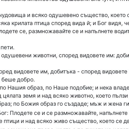
чудовища и всяко одушевено същество, което с
яка крилата птица според вида й; и Бог видя, ч
Плодете се, размножавайте се и напълнете водит
 пети.
 одушевени животни, според видовете им: доби
ред видовете им, добитъка - според видовете м
е беше добро.
по Нашия образ, по Наше подобие; и нека владе
 цялата земя и над всяко животно, което пълзи 
раз; по Божия образ го създаде; мъж и жена г
Бог: Плодете се и се размножавайте, напълнете 
е птици и над всяко живо същество, което се д