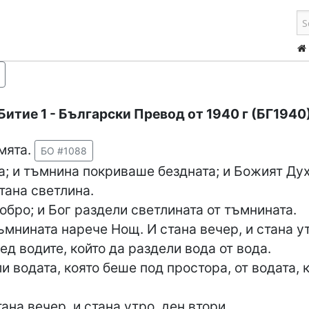
Битие 1
- Български Превод от 1940 г (БГ1940
мята.
БО #1088
а; и тъмнина покриваше бездната; и Божият Дух
тана светлина.
обро; и Бог раздели светлината от тъмнината.
ъмнината нарече Нощ. И стана вечер, и стана ут
ед водите, който да раздели вода от вода.
и водата, която беше под простора, от водата, 
ана вечер, и стана утро, ден втори.