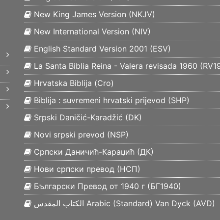
New King James Version (
NKJV
)
New International Version (
NIV
)
English Standard Version 2001 (
ESV
)
La Santa Biblia Reina - Valera revisada 1960 (
RV1
Hrvatska Biblija (
Cro
)
Biblija : suvremeni hrvatski prijevod (
SHP
)
Srpski Daničić-Karadžić (
DK
)
Novi srpski prevod (
NSP
)
Српски Даничић-Караџић (
ДК
)
Нови српски превод (
НСП
)
Български Превод от 1940 г (
БГ1940
)
الكتاب المقدس Arabic (Standard) Van Dyck (
AVD
)