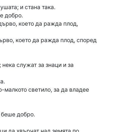
ушата; и стана така.
е добро.
дърво, което да ражда плод,
дърво, което да ражда плод, според
 нека служат за знаци и за
а.
о-малкото светило, за да владее
е беше добро.
ци да хвърчат над земята по