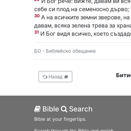
И Бог рече: Вижте, давам ви вся
себе си плод на семеносно дърво; 
30
А на всичките земни зверове, на 
давам, всяка зелена трева за храна
31
И Бог видя всичко, което създаде
БО - Библейско обещание
Бити
Назад
Bible
Search
Bible at your fingertips.
Search through the Bible and enrich