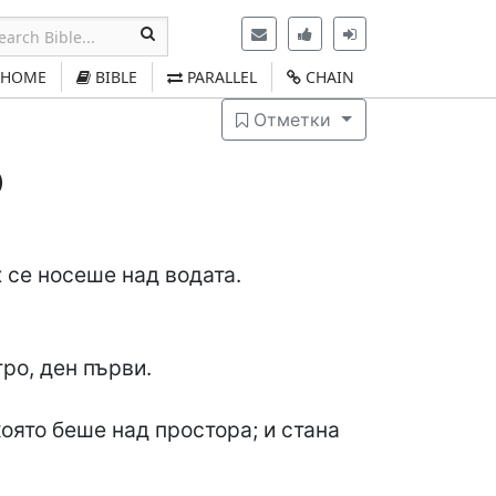
HOME
BIBLE
PARALLEL
CHAIN
Отметки
)
 се носеше над водата.
ро, ден първи.
която беше над простора; и стана