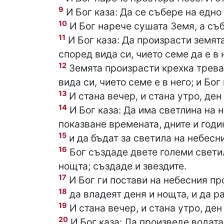
9
И Бог каза: Да се събере на едно 
10
И Бог нарече сушата Земя, а съб
11
И Бог каза: Да произрасти земят
според вида си, чието семе да е в н
12
Земята произрасти крехка трева,
вида си, чието семе е в него; и Бог
13
И стана вечер, и стана утро, ден
14
И Бог каза: Да има светлина на н
показване времената, дните и годи
15
и да бъдат за светила на небесни
16
Бог създаде двете големи светил
нощта; създаде и звездите.
17
И Бог ги постави на небесния про
18
да владеят деня и нощта, и да ра
19
И стана вечер, и стана утро, ден
20
И Бог каза: Да произведе водат