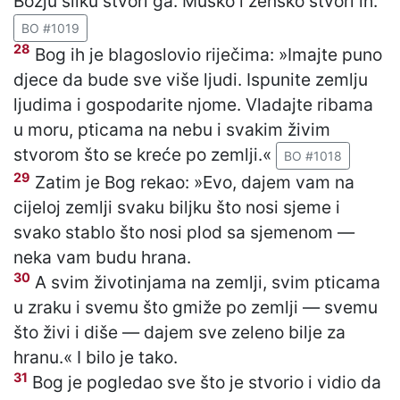
Božju sliku stvori ga. Muško i žensko stvori ih.
BO #1019
28
Bog ih je blagoslovio riječima: »Imajte puno
djece da bude sve više ljudi. Ispunite zemlju
ljudima i gospodarite njome. Vladajte ribama
u moru, pticama na nebu i svakim živim
stvorom što se kreće po zemlji.«
BO #1018
29
Zatim je Bog rekao: »Evo, dajem vam na
cijeloj zemlji svaku biljku što nosi sjeme i
svako stablo što nosi plod sa sjemenom —
neka vam budu hrana.
30
A svim životinjama na zemlji, svim pticama
u zraku i svemu što gmiže po zemlji — svemu
što živi i diše — dajem sve zeleno bilje za
hranu.« I bilo je tako.
31
Bog je pogledao sve što je stvorio i vidio da