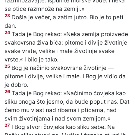
razmnožavajte. Ispunite morske vode. I neka
se ptice razmnože na zemlji.«
23
Došla je večer, a zatim jutro. Bio je to peti
dan.
24
Tada je Bog rekao: »Neka zemlja proizvede
svakovrsna živa bića: pitome i divlje životinje
svake vrste, velike i male životinje svake
vrste.« I bilo je tako.
25
Bog je načinio svakovrsne životinje —
pitome i divlje, velike i male. I Bog je vidio da
je dobro.
26
Tada je Bog rekao: »Načinimo čovjeka kao
sliku onoga što jesmo, da bude poput nas. Dat
ćemo mu vlast nad ribama i pticama, nad
svim životinjama i nad svom zemljom.«
27
I Bog stvori čovjeka kao sliku sebe. Na