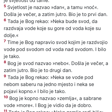
je svjetlost od tame.
5
Svjetlost je nazvao »dan«, a tamu »noć«.
Došla je večer, a zatim jutro. Bio je to prvi dan.
6
Tada je Bog rekao: »Neka bude svod, da
razdvaja vode koje su gore od voda koje su
dolje.«
7
Time je Bog napravio svod kojim je razdvojio
vode pod svodom od voda nad svodom. I bilo
je tako.
8
Bog je svod nazvao »nebo«. Došla je večer, a
zatim jutro. Bio je to drugi dan.
9
Tada je Bog rekao: »Neka se vode pod
nebom saberu na jedno mjesto i neka se
pojavi kopno.« I bilo je tako.
10
Bog je kopno nazvao »zemlja«, a sabrane
vode »more«. I Bog je vidio da je dobro.
11