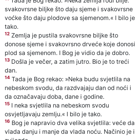
Tada je Bog rekao: »Neka zemlja rodi bilje:
svakovrsne biljke što daju sjeme i svakovrsne
voćke što daju plodove sa sjemenom.« I bilo je
tako.
12
Zemlja je pustila svakovrsne biljke što
donose sjeme i svakovrsno drveće koje donosi
plod sa sjemenom. I Bog je vidio da je dobro.
13
Došla je večer, a zatim jutro. Bio je to treći
dan.
14
Tada je Bog rekao: »Neka budu svjetlila na
nebeskom svodu, da razdvajaju dan od noći i
da označavaju doba, dane i godine.
15
I neka svjetlila na nebeskom svodu
osvjetljavaju zemlju.« I bilo je tako.
16
Bog je napravio dva velika svjetlila: veće da
vlada danju i manje da vlada noću. Načinio je i