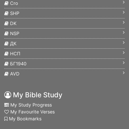
Cro
SHP
DK
NSP
ДК
НСП
БГ1940
AVD
My Bible Study
My Study Progress
My Favourite Verses
My Bookmarks