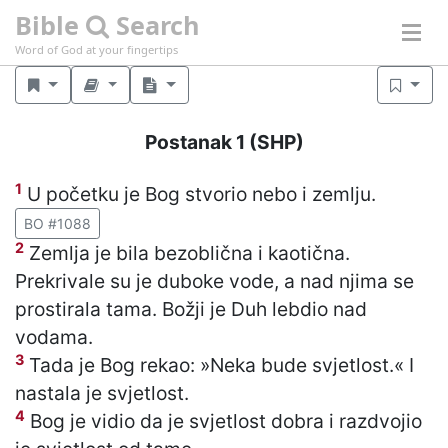
Bible
Search
Word of God at your fingertips
Postanak 1
(SHP)
1
U početku je Bog stvorio nebo i zemlju.
BO #1088
2
Zemlja je bila bezoblična i kaotična.
Prekrivale su je duboke vode, a nad njima se
prostirala tama. Božji je Duh lebdio nad
vodama.
3
Tada je Bog rekao: »Neka bude svjetlost.« I
nastala je svjetlost.
4
Bog je vidio da je svjetlost dobra i razdvojio