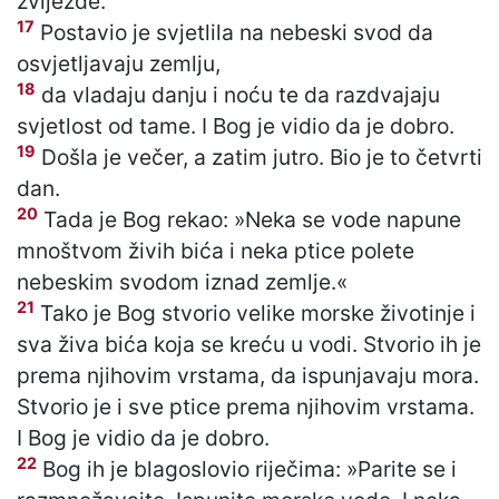
zvijezde.
17
Postavio je svjetlila na nebeski svod da
osvjetljavaju zemlju,
18
da vladaju danju i noću te da razdvajaju
svjetlost od tame. I Bog je vidio da je dobro.
19
Došla je večer, a zatim jutro. Bio je to četvrti
dan.
20
Tada je Bog rekao: »Neka se vode napune
mnoštvom živih bića i neka ptice polete
nebeskim svodom iznad zemlje.«
21
Tako je Bog stvorio velike morske životinje i
sva živa bića koja se kreću u vodi. Stvorio ih je
prema njihovim vrstama, da ispunjavaju mora.
Stvorio je i sve ptice prema njihovim vrstama.
I Bog je vidio da je dobro.
22
Bog ih je blagoslovio riječima: »Parite se i